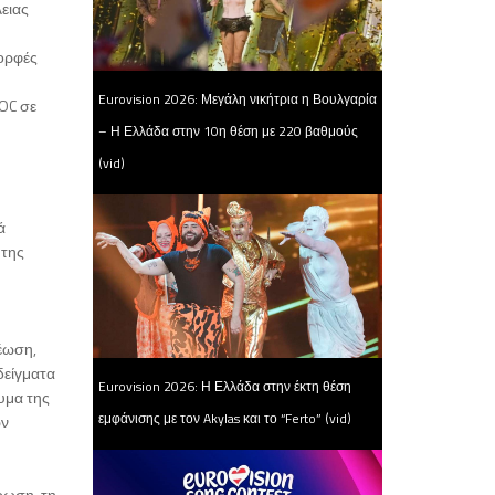
ειας
μορφές
Eurovision 2026: Μεγάλη νικήτρια η Βουλγαρία
SOC σε
– Η Ελλάδα στην 10η θέση με 220 βαθμούς
(vid)
ά
 της
έωση,
δείγματα
Eurovision 2026: Η Ελλάδα στην έκτη θέση
υμα της
εμφάνισης με τον Akylas και το “Ferto” (vid)
ων
ρωση, τη