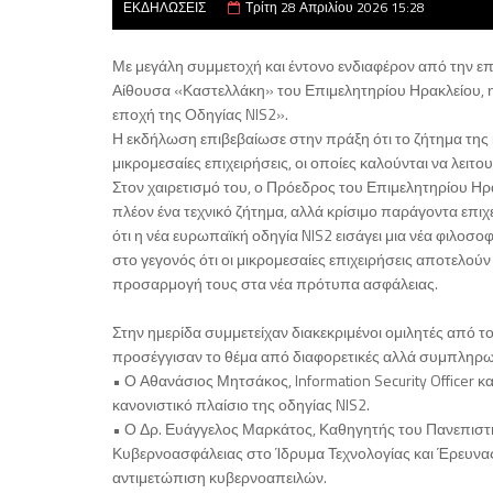
ΕΚΔΗΛΩΣΕΙΣ
Τρίτη 28 Απριλίου 2026 15:28
Με μεγάλη συμμετοχή και έντονο ενδιαφέρον από την επ
Αίθουσα «Καστελλάκη» του Επιμελητηρίου Ηρακλείου, 
εποχή της Οδηγίας NIS2».
Η εκδήλωση επιβεβαίωσε στην πράξη ότι το ζήτημα της 
μικρομεσαίες επιχειρήσεις, οι οποίες καλούνται να λειτ
Στον χαιρετισμό του, ο Πρόεδρος του Επιμελητηρίου Ηρ
πλέον ένα τεχνικό ζήτημα, αλλά κρίσιμο παράγοντα επι
ότι η νέα ευρωπαϊκή οδηγία NIS2 εισάγει μια νέα φιλοσοφ
στο γεγονός ότι οι μικρομεσαίες επιχειρήσεις αποτελο
προσαρμογή τους στα νέα πρότυπα ασφάλειας.
Στην ημερίδα συμμετείχαν διακεκριμένοι ομιλητές από το
προσέγγισαν το θέμα από διαφορετικές αλλά συμπληρωμ
• Ο Αθανάσιος Μητσάκος, Information Security Officer κα
κανονιστικό πλαίσιο της οδηγίας NIS2.
• Ο Δρ. Ευάγγελος Μαρκάτος, Καθηγητής του Πανεπισ
Κυβερνοασφάλειας στο Ίδρυμα Τεχνολογίας και Έρευνας,
αντιμετώπιση κυβερνοαπειλών.