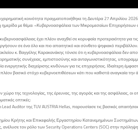
ιχειρηματική κοινότητα πραγματοποιήθηκε τη Δευτέρα 27 Απριλίου 2026
η ημερίδα με θέμα: «Κυβερνοασφάλεια των Μικρομεσαίων Επιχειρήσεων 
κυβερνοασφάλειας έχει πλέον αναχθεί σε κορυφαία προτεραιότητα για τις
ουργήσουν σε ένα όλο και πιο απαιτητικό και σύνθετο ψηφιακό περιβάλλον.
ακλείου κ. Βαγγέλης Καρακανάκης τόνισε ότι η κυβερνοασφάλεια δεν απο
χειρηματικής συνέχειας, εμπιστοσύνης και ανταγωνιστικότητας, υπογραμμ
ία ενεργητικής διαχείρισης κινδύνων για τις επιχειρήσεις. Ιδιαίτερη έμφα
ύν πλέον βασικό στόχο κυβερνοεπιθέσεων κάτι που καθιστά αναγκαία την 
ν χώρο της τεχνολογίας, της έρευνας, της αγοράς και της ασφάλειας, οι ο
ατικές οπτικές:
ι Lead Auditor της TUV AUSTRIA Hellas, παρουσίασε τις βασικές απαιτήσεις
τημίου Κρήτης και Επικεφαλής Εργαστηρίου Κατανεμημένων Συστημάτων
 ανέλυσε τον ρόλο των Security Operations Centers (SOC) στην πρόληψη