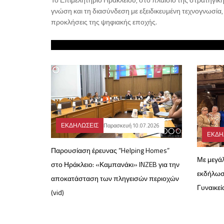
γνώση και τη διασύνδεση με εξειδικευμένη τεχνογνωσί
προκλήσεις της ψηφιακής εποχής.
ΕΚΔΗΛΩΣΕΙΣ
Παρασκευή 10.07.2026
ΕΚΔΗ
Παρουσίαση έρευνας “Helping Homes”
Με μεγά
στο Ηράκλειο: «Καμπανάκι» INZEB για την
εκδήλωσ
αποκατάσταση των πληγεισών περιοχών
Γυναικεί
(vid)