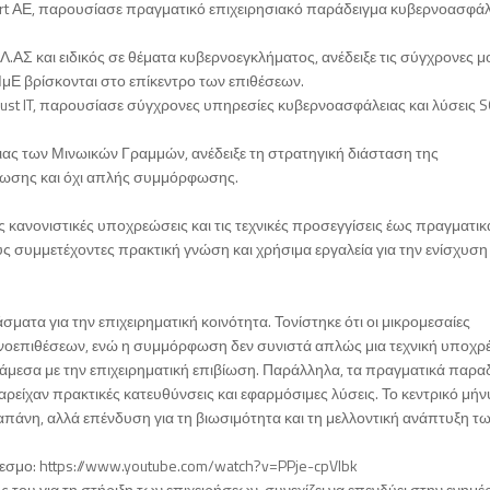
ort ΑΕ, παρουσίασε πραγματικό επιχειρησιακό παράδειγμα κυβερνοασφάλ
.ΑΣ και ειδικός σε θέματα κυβερνοεγκλήματος, ανέδειξε τις σύγχρονες 
ΜμΕ βρίσκονται στο επίκεντρο των επιθέσεων.
rust IT, παρουσίασε σύγχρονες υπηρεσίες κυβερνοασφάλειας και λύσεις 
ας των Μινωικών Γραμμών, ανέδειξε τη στρατηγική διάσταση της
ίωσης και όχι απλής συμμόρφωσης.
 κανονιστικές υποχρεώσεις και τις τεχνικές προσεγγίσεις έως πραγματικ
ς συμμετέχοντες πρακτική γνώση και χρήσιμα εργαλεία για την ενίσχυση
ματα για την επιχειρηματική κοινότητα. Τονίστηκε ότι οι μικρομεσαίες
ρνοεπιθέσεων, ενώ η συμμόρφωση δεν συνιστά απλώς μια τεχνική υποχρ
 άμεσα με την επιχειρηματική επιβίωση. Παράλληλα, τα πραγματικά παρα
αρείχαν πρακτικές κατευθύνσεις και εφαρμόσιμες λύσεις. Το κεντρικό μήν
απάνη, αλλά επένδυση για τη βιωσιμότητα και τη μελλοντική ανάπτυξη τ
δεσμο: https://www.youtube.com/watch?v=PPje-cpVlbk
 του για τη στήριξη των επιχειρήσεων, συνεχίζει να επενδύει στην ενημέ