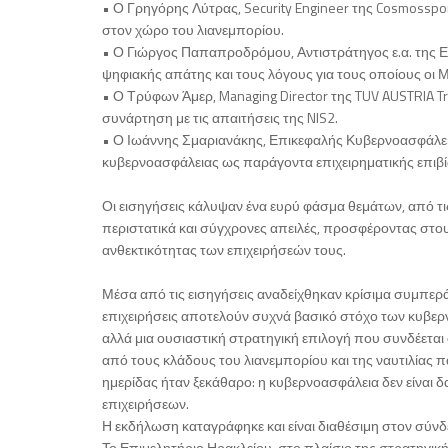
• Ο Γρηγόρης Λύτρας, Security Engineer της Cosmossp
στον χώρο του λιανεμπορίου.
• Ο Γιώργος Παπαπροδρόμου, Αντιστράτηγος ε.α. της ΕΛ
ψηφιακής απάτης και τους λόγους για τους οποίους οι 
• Ο Τρύφων Άμερ, Managing Director της TUV AUSTRIA T
συνάρτηση με τις απαιτήσεις της NIS2.
• Ο Ιωάννης Σμαριανάκης, Επικεφαλής Κυβερνοασφάλει
κυβερνοασφάλειας ως παράγοντα επιχειρηματικής επιβ
Οι εισηγήσεις κάλυψαν ένα ευρύ φάσμα θεμάτων, από τις
περιστατικά και σύγχρονες απειλές, προσφέροντας στου
ανθεκτικότητας των επιχειρήσεών τους.
Μέσα από τις εισηγήσεις αναδείχθηκαν κρίσιμα συμπεράσ
επιχειρήσεις αποτελούν συχνά βασικό στόχο των κυβε
αλλά μια ουσιαστική στρατηγική επιλογή που συνδέεται
από τους κλάδους του λιανεμπορίου και της ναυτιλίας π
ημερίδας ήταν ξεκάθαρο: η κυβερνοασφάλεια δεν είναι δ
επιχειρήσεων.
Η εκδήλωση καταγράφηκε και είναι διαθέσιμη στον σύν
Το Επιμελητήριο Ηρακλείου, στο πλαίσιο της στρατηγικής