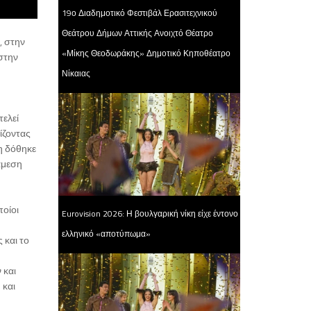
19ο Διαδημοτικό Φεστιβάλ Ερασιτεχνικού
Θεάτρου Δήμων Αττικής Ανοιχτό Θέατρο
, στην
«Μίκης Θεοδωράκης» Δημοτικό Κηποθέατρο
στην
Νίκαιας
τελεί
ίζοντας
ση δόθηκε
άμεση
ποίοι
Eurovision 2026: Η βουλγαρική νίκη είχε έντονο
ελληνικό «αποτύπωμα»
 και το
 και
 και