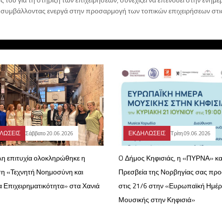
α, συμβάλλοντας ενεργά στην προσαρμογή των τοπικών επιχειρήσεων στι
ΛΩΣΕΙΣ
ΕΚΔΗΛΩΣΕΙΣ
Σάββατο 20.06.2026
Τρίτη 09.06.2026
λη επιτυχία ολοκληρώθηκε η
O Δήμος Κηφισιάς, η «ΠΥΡΝΑ» κα
η «Τεχνητή Νοημοσύνη και
Πρεσβεία της Νορβηγίας σας πρ
α Επιχειρηματικότητα» στα Χανιά
στις 21/6 στην «Ευρωπαϊκή Ημέ
Μουσικής στην Κηφισιά»