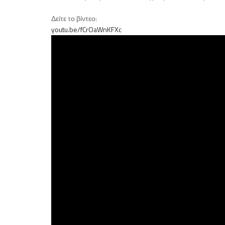
Δείτε το βίντεο:
youtu.be/fCrOaWnKFXc