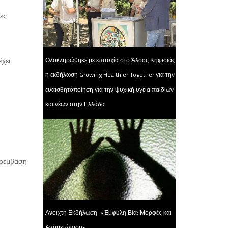
ες
Ολοκληρώθηκε με επιτυχία στο Άλσος Κηφισιάς
χει
η εκδήλωση Growing Healthier Together για την
ευαισθητοποίηση για την ψυχική υγεία παιδιών
και νέων στην Ελλάδα
αρέμβαση
Ανοιχτή Εκδήλωση: «Έμφυλη Βία: Μορφές και
Αντιμετώπιση».