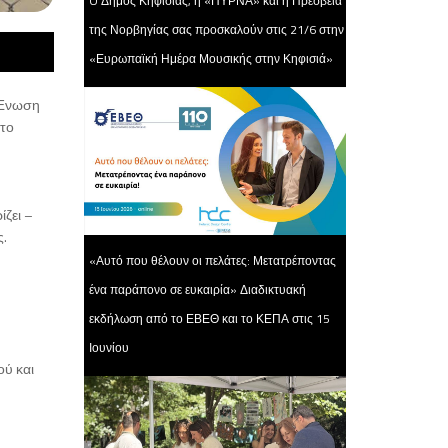
O Δήμος Κηφισιάς, η «ΠΥΡΝΑ» και η Πρεσβεία
της Νορβηγίας σας προσκαλούν στις 21/6 στην
«Ευρωπαϊκή Ημέρα Μουσικής στην Κηφισιά»
η Ένωση
 το
ζει –
ς.
«Αυτό που θέλουν οι πελάτες: Μετατρέποντας
ένα παράπονο σε ευκαιρία» Διαδικτυακή
εκδήλωση από το ΕΒΕΘ και το ΚΕΠΑ στις 15
Ιουνίου
ού και