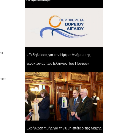
να
«Εκδηλώσεις για την Ημέρα Μνήμης της
γενοκτονίας των Ελλήνων Του Πόντου»
ται:
Εκδήλωση τιμής για την 85η επέτειο της Μάχης