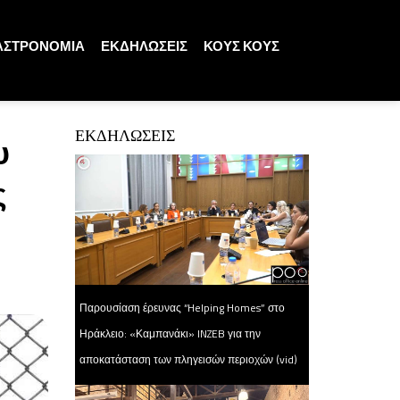
ΑΣΤΡΟΝΟΜΙΑ
ΕΚΔΗΛΩΣΕΙΣ
ΚΟΥΣ ΚΟΥΣ
ΕΚΔΗΛΩΣΕΙΣ
υ
ς
Παρουσίαση έρευνας “Helping Homes” στο
Ηράκλειο: «Καμπανάκι» INZEB για την
αποκατάσταση των πληγεισών περιοχών (vid)