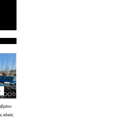
6
μβρίου
ς αλιείς