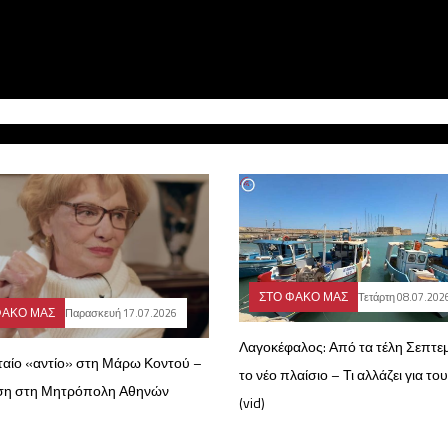
ΣΤΟ ΦΑΚΟ ΜΑΣ
Τετάρτη 08.07.202
ΦΑΚΟ ΜΑΣ
Παρασκευή 17.07.2026
Λαγοκέφαλος: Από τα τέλη Σεπτε
υταίο «αντίο» στη Μάρω Κοντού –
το νέο πλαίσιο – Τι αλλάζει για του
ση στη Μητρόπολη Αθηνών
(vid)