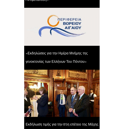
«Εκδηλώσεις για την Ημέρα Μνήμης της
γενοκτονίας των Ελλήνων Του Πόντου»
Εκδήλωση τιμής για την 85η επέτειο της Μάχης