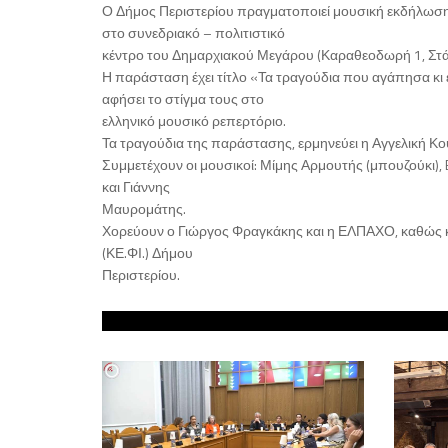
Ο Δήμος Περιστερίου πραγματοποιεί μουσική εκδήλωση 
στο συνεδριακό – πολιτιστικό
κέντρο του Δημαρχιακού Μεγάρου (Καραθεοδωρή 1, Στάση
Η παράσταση έχει τίτλο «Τα τραγούδια που αγάπησα κι
αφήσει το στίγμα τους στο
ελληνικό μουσικό ρεπερτόριο.
Τα τραγούδια της παράστασης, ερμηνεύει η Αγγελική Κο
Συμμετέχουν οι μουσικοί: Μίμης Αρμουτής (μπουζούκι), 
και Γιάννης
Μαυρομάτης.
Χορεύουν ο Γιώργος Φραγκάκης και η ΕΛΠΑΧΟ, καθώς κα
(ΚΕ.ΦΙ.) Δήμου
Περιστερίου.