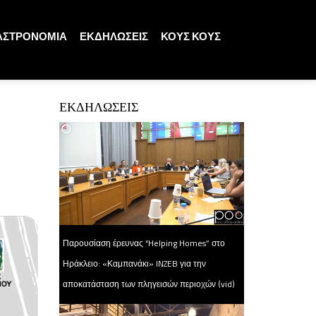
ΑΣΤΡΟΝΟΜΙΑ
ΕΚΔΗΛΩΣΕΙΣ
ΚΟΥΣ ΚΟΥΣ
ΕΚΔΗΛΩΣΕΙΣ
Παρουσίαση έρευνας “Helping Homes” στο
Ηράκλειο: «Καμπανάκι» INZEB για την
αποκατάσταση των πληγεισών περιοχών (vid)