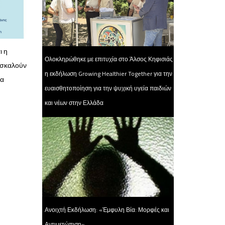
ι η
Ολοκληρώθηκε με επιτυχία στο Άλσος Κηφισιάς
οσκαλούν
η εκδήλωση Growing Healthier Together για την
ρα
ευαισθητοποίηση για την ψυχική υγεία παιδιών
και νέων στην Ελλάδα
Ανοιχτή Εκδήλωση: «Έμφυλη Βία: Μορφές και
Αντιμετώπιση».