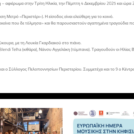
– αφιέρωμα στην Τρίτη Ηλικία, την Πέμπτη 4 Δεκεμβρίου 2025 και ώρα 2
 Μετρό «Περιστέρι»). Η είσοδος είναι ελεύθερη για το κοινό.
 εκείνα που δε τόλμησα» και θα παρουσιαστούν αγαπημένα τραγούδια π
ύκουρα, με τη Λουκία Γκαρδιακού στο πιάνο.
Blendi Telha (κιθάρα), Νάνσυ Αγγελάκη (τύμπανα). Τραγουδούν οι Ηλίας 
ι ο Σύλλογος Πελοποννησίων Περιστερίου. Συμμετέχει και το 9 ο Κέντρο