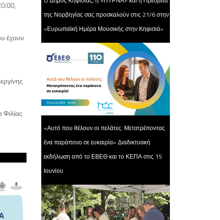
O Δήμος Κηφισιάς, η «ΠΥΡΝΑ» και η Πρεσβεία
0:00,
της Νορβηγίας σας προσκαλούν στις 21/6 στην
«Ευρωπαϊκή Ημέρα Μουσικής στην Κηφισιά»
ου έχουν
Βεργίνης
 Φιλίας
«Αυτό που θέλουν οι πελάτες: Μετατρέποντας
ένα παράπονο σε ευκαιρία» Διαδικτυακή
εκδήλωση από το ΕΒΕΘ και το ΚΕΠΑ στις 15
Ιουνίου