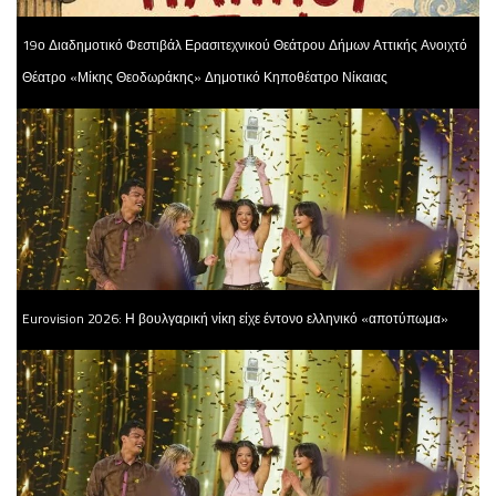
19ο Διαδημοτικό Φεστιβάλ Ερασιτεχνικού Θεάτρου Δήμων Αττικής Ανοιχτό
Θέατρο «Μίκης Θεοδωράκης» Δημοτικό Κηποθέατρο Νίκαιας
Eurovision 2026: Η βουλγαρική νίκη είχε έντονο ελληνικό «αποτύπωμα»