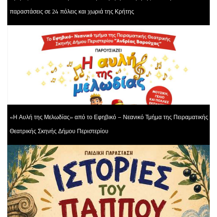
παραστάσεις σε 24 πόλεις και χωριά της Κρήτης
«Η Αυλή της Μελωδίας» από το Εφηβικό – Νεανικό Τμήμα της Πειραματικής
Θεατρικής Σκηνής Δήμου Περιστερίου