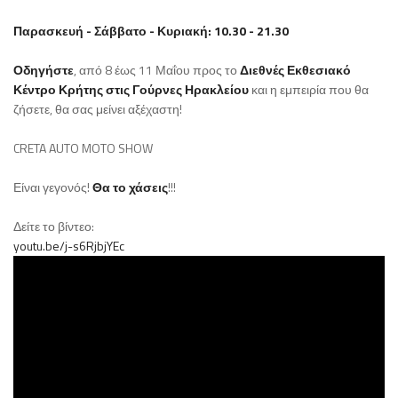
Παρασκευή - Σάββατο - Κυριακή: 10.30 - 21.30
Οδηγήστε
, από 8 έως 11 Μαΐου προς το
Διεθνές Εκθεσιακό
Κέντρο Κρήτης στις Γούρνες Ηρακλείου
και η εμπειρία που θα
ζήσετε, θα σας μείνει αξέχαστη!
CRETA AUTO MOTO SHOW
Είναι γεγονός!
Θα το χάσεις
!!!
Δείτε το βίντεο:
youtu.be/j-s6RjbjYEc