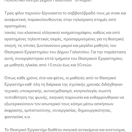
Τρεις φίλοι περνούν ξέγνοιαστα το σαββατόβραδό τους με σνακ και
αναψυκτικά, παρακολουθώντας στην τηλεόραση στιγμές από
αγαπημένες
ταινίες του κλασικού ελληνικού κινηματογράφου, καθώς και από
αγαπημένες τηλεοπτικές σειρές, προσαρμοσμένες για τη θεατρική
σκηνή, τις οποίες ζωντανεύουν μικροί και μεγάλοι μαθητές του
Θεατρικού Εργαστηρίου του Δήμου Γαλατσίου. Για την παράσταση
αυτή, συνεργάστηκαν επτά τμήματα του Θεατρικού Εργαστηρίου,
με μαθητές ηλικίας από 10 ετών έως και 50 ετών.
Όπως κάθε χρόνο, έτσι και φέτος, οι μαθητές από το Θεατρικό
Εργαστήρι καθ’ όλη τη διάρκεια της σχολικής χρονιάς διδάχθηκαν
τεχνικές υποκριτικής, αυτοσχεδιασμό, κινησιολογία, σωστή
τοποθέτηση της φωνής, σκηνική παρουσία και ενθαρρύνθηκαν να
εξωτερικεύσουν τον εσωτερικό τους κόσμο μέσω ασκήσεων
έκφρασης, εμπιστοσύνης, συνεργασίας, δημιουργικότητας,
φαντασίας κ.α.
Το Θεατρικό Εργαστήρι διαθέτει σκηνικά αντικείμενα και κοστούμια,