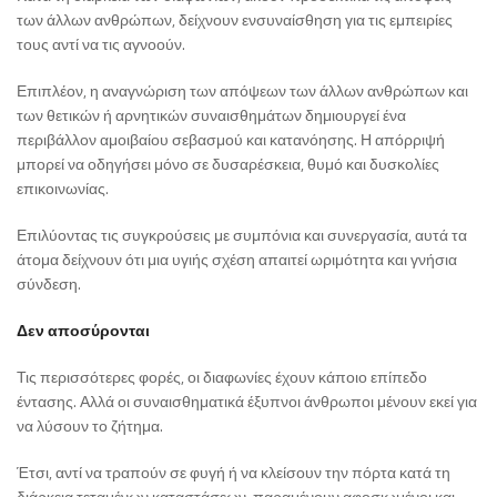
των άλλων ανθρώπων, δείχνουν ενσυναίσθηση για τις εμπειρίες
τους αντί να τις αγνοούν.
Επιπλέον, η αναγνώριση των απόψεων των άλλων ανθρώπων και
των θετικών ή αρνητικών συναισθημάτων δημιουργεί ένα
περιβάλλον αμοιβαίου σεβασμού και κατανόησης. Η απόρριψή
μπορεί να οδηγήσει μόνο σε δυσαρέσκεια, θυμό και δυσκολίες
επικοινωνίας.
Επιλύοντας τις συγκρούσεις με συμπόνια και συνεργασία, αυτά τα
άτομα δείχνουν ότι μια υγιής σχέση απαιτεί ωριμότητα και γνήσια
σύνδεση.
Δεν αποσύρονται
Τις περισσότερες φορές, οι διαφωνίες έχουν κάποιο επίπεδο
έντασης. Αλλά οι συναισθηματικά έξυπνοι άνθρωποι μένουν εκεί για
να λύσουν το ζήτημα.
Έτσι, αντί να τραπούν σε φυγή ή να κλείσουν την πόρτα κατά τη
διάρκεια τεταμένων καταστάσεων, παραμένουν αφοσιωμένοι και