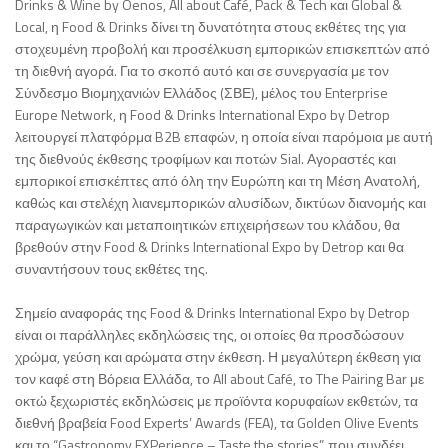
Drinks & Wine by Oenos, All about Café, Pack & Tech και Global &
Local, η Food & Drinks δίνει τη δυνατότητα στους εκθέτες της για
στοχευμένη προβολή και προσέλκυση εμπορικών επισκεπτών από
τη διεθνή αγορά. Για το σκοπό αυτό και σε συνεργασία με τον
Σύνδεσμο Βιομηχανιών Ελλάδος (ΣΒΕ), μέλος του Enterprise
Europe Network, η Food & Drinks International Expo by Detrop
λειτουργεί πλατφόρμα B2B επαφών, η οποία είναι παρόμοια με αυτή
της διεθνούς έκθεσης τροφίμων και ποτών Sial. Αγοραστές και
εμπορικοί επισκέπτες από όλη την Ευρώπη και τη Μέση Ανατολή,
καθώς και στελέχη λιανεμπορικών αλυσίδων, δικτύων διανομής και
παραγωγικών και μεταποιητικών επιχειρήσεων του κλάδου, θα
βρεθούν στην Food & Drinks International Expo by Detrop και θα
συναντήσουν τους εκθέτες της.
Σημείο αναφοράς της Food & Drinks International Expo by Detrop
είναι οι παράλληλες εκδηλώσεις της, οι οποίες θα προσδώσουν
χρώμα, γεύση και αρώματα στην έκθεση. Η μεγαλύτερη έκθεση για
τον καφέ στη Βόρεια Ελλάδα, το All about Café, το The Pairing Bar με
οκτώ ξεχωριστές εκδηλώσεις με προϊόντα κορυφαίων εκθετών, τα
διεθνή βραβεία Food Experts’ Awards (FEA), τα Golden Olive Events
και το “Gastronomy EXPerience – Taste the stories”, που συνδέει