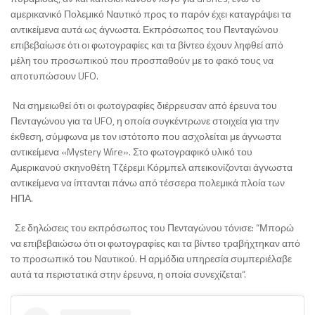
αμερικανικό Πολεμικό Ναυτικό προς το παρόν έχει καταγράψει τα
αντικείμενα αυτά ως άγνωστα. Εκπρόσωπος του Πενταγώνου
επιβεβαίωσε ότι οι φωτογραφίες και τα βίντεο έχουν ληφθεί από
μέλη του προσωπικού που προσπαθούν με το φακό τους να
αποτυπώσουν UFO.
Να σημειωθεί ότι οι φωτογραφίες διέρρευσαν από έρευνα του
Πενταγώνου για τα UFO, η οποία συγκέντρωνε στοιχεία για την
έκθεση, σύμφωνα με τον ιστότοπο που ασχολείται με άγνωστα
αντικείμενα «Mystery Wire». Στο φωτογραφικό υλικό του
Αμερικανού σκηνοθέτη Τζέρεμι Κόρμπελ απεικονίζονται άγνωστα
αντικείμενα να ίπτανται πάνω από τέσσερα πολεμικά πλοία των
ΗΠΑ.
Σε δηλώσεις του εκπρόσωπος του Πενταγώνου τόνισε: “Μπορώ
να επιβεβαιώσω ότι οι φωτογραφίες και τα βίντεο τραβήχτηκαν από
το προσωπικό του Ναυτικού. Η αρμόδια υπηρεσία συμπεριέλαβε
αυτά τα περιστατικά στην έρευνα, η οποία συνεχίζεται“.