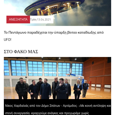
ΑΝΕΞΗΓΗΤΑ
Τρίτη 13.04.2021
Το Πεντάγωνο παραδέχεται την ύπαρξη βίντεο καταδίωξης από
UFO!
ΣΤΟ ΦΑΚΟ ΜΑΣ
Νίκος Χαρδαλιάς από τον Δήμο Σπάτων - Αρτέμιδος: «Με κοινή αντίληψη και
στενή συνεργασία, ιεραρχούμε ανάγκες και προχωράμε χωρίς