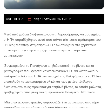
ΑΝΕΞΗΓΗΤΑ
Τρίτη 13 Απριλίου 2021 20:31
Μετά από χρόνια διαψεύσεων, αντιπληροφόρησης και μυστηρίου,
οι ΗΠΑ παραδέχθηκαν αυτό που πάντα πίστευε ο πράκτορας του
FBI Φοξ Μάλντερ, στη σειρά «X-Files»: ότι έχουν στα χέρια τους
ντοκουμέντα για την ύπαρξη αταυτοποίητων ιπτάμενων
αντικειμένων.
Συγκεκριμένα, το Πεντάγωνο επιβεβαίωσε ότι τα βίντεο και οι
φωτογραφίες που φέρεται να απεικονίζουν UFO να καταδιώκουν
πολεμικά πλοία των ΗΠΑ στα ανοιχτά της Καλιφόρνια το 2019 δεν
αποτελούν κατασκευασμένο υλικό και πως μετά από έλεγχο
διαπίστωσαν πως πρόκειται για αληθινά βίντεο, τα οποία, μάλιστα,
τραβήχτηκαν από μέλη του αμερικανικού Πολεμικού Ναυτικού.
Μία από τις φωτογραφίες παρουσιάζει ένα αντικείμενο σε σχήμα
πυραμίδας, αν και κάποιοι κάνουν λόγο για drones, ενώ το