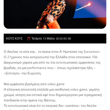
ΚΟΥΣ ΚΟΥΣ
Τετάρτη 13 Μαΐου 2026 00:58
Ο Ακύλας το είπε και… το έκανε στον Α’ Ημιτελικό της Eurovision.
Ο 27χρονος που εκπροσωπεί την Ελλάδα στον επετειακό 70ό
Διαγωνισμό χάρισε μια από τις πιο εντυπωσιακές εμφανίσεις της
βραδιάς, σε μια performance που – όπως σχολιάστηκε ήδη –
«ξύπνησε» την Ευρώπη.
Μια εμφάνιση βγαλμένη από video game
Η ελληνική αποστολή επέλεξε μια αισθητική video game, γεμάτη
χρώμα, κίνηση και οπτικά εφέ που δημιούργησαν μια πραγματική
πανδαισία στην αρένα της Βιέννης.
Το εντυπωσιακό είναι ότι το σκηνικό δεν «κατάπιε» τον Ακύλα·