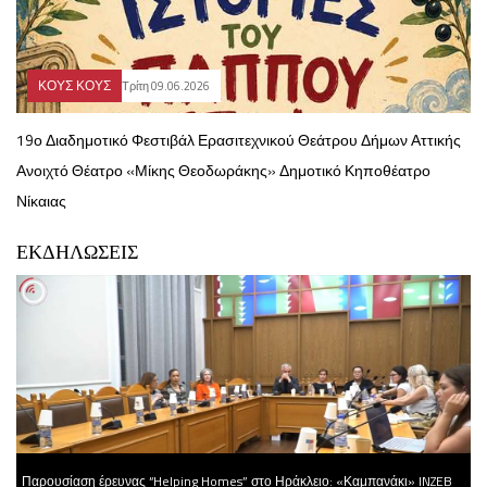
ΚΟΥΣ ΚΟΥΣ
Τρίτη 09.06.2026
19ο Διαδημοτικό Φεστιβάλ Ερασιτεχνικού Θεάτρου Δήμων Αττικής
Ανοιχτό Θέατρο «Μίκης Θεοδωράκης» Δημοτικό Κηποθέατρο
Νίκαιας
ΕΚΔΗΛΩΣΕΙΣ
Παρουσίαση έρευνας “Helping Homes” στο Ηράκλειο: «Καμπανάκι» INZEB