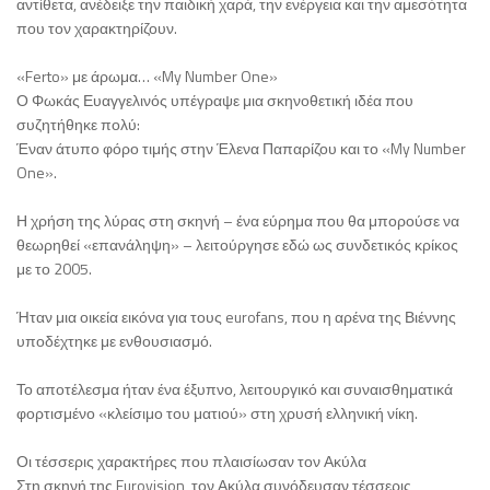
αντίθετα, ανέδειξε την παιδική χαρά, την ενέργεια και την αμεσότητα
που τον χαρακτηρίζουν.
«Ferto» με άρωμα… «My Number One»
Ο Φωκάς Ευαγγελινός υπέγραψε μια σκηνοθετική ιδέα που
συζητήθηκε πολύ:
Έναν άτυπο φόρο τιμής στην Έλενα Παπαρίζου και το «My Number
One».
Η χρήση της λύρας στη σκηνή – ένα εύρημα που θα μπορούσε να
θεωρηθεί «επανάληψη» – λειτούργησε εδώ ως συνδετικός κρίκος
με το 2005.
Ήταν μια οικεία εικόνα για τους eurofans, που η αρένα της Βιέννης
υποδέχτηκε με ενθουσιασμό.
Το αποτέλεσμα ήταν ένα έξυπνο, λειτουργικό και συναισθηματικά
φορτισμένο «κλείσιμο του ματιού» στη χρυσή ελληνική νίκη.
Οι τέσσερις χαρακτήρες που πλαισίωσαν τον Ακύλα
Στη σκηνή της Eurovision, τον Ακύλα συνόδευσαν τέσσερις