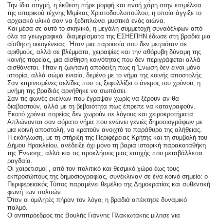
Την ίδια στιγμή, η έκθεση πήρε μορφή και πνοή χάρη στην επιμέλεια 
της ιστορικού τέχνης Μιμίκας Χριστοδουλοπούλου, η οποία άγγιξε το 
αρχειακό υλικό σαν να ξεδιπλώνει μυστικά ενός αιώνα.
Και μέσα σε αυτό το σκηνικό, η μεγάλη συμμετοχή συναδέλφων από 
όλα τα γεωγραφικά  διαμερίσματα της ΕΣΗΕΠΗΝ έδωσε στη βραδιά μια 
αίσθηση οικογένειας. Ήταν μια παρουσία που δεν μετριόταν σε 
αριθμούς, αλλά σε βλέμματα, χειραψίες και την αθόρυβη δύναμη της 
κοινής πορείας, μια αίσθηση κοινότητας που δεν περιγράφεται αλλά 
αισθάνεται. Ήταν η ζωντανή απόδειξη πως η Ένωση δεν είναι μόνο 
ιστορία, αλλά σώμα ενιαίο, δεμένο με το νήμα της κοινής αποστολής.
Σαν κιτρινισμένες σελίδες που τις ξεφυλλίζει ο άνεμος του χρόνου, η 
μνήμη της βραδιάς αρνήθηκε να σωπάσει.
Σαν τις φωνές εκείνων που έγραψαν χωρίς να ξέρουν αν θα 
διαβαστούν, αλλά με τη βεβαιότητα πως έπρεπε να καταγραφούν.
Εκατό χρόνια πορείας δεν χωρούν σε λόγους και χειροκροτήματα.
Απλώνονται σαν αόρατο νήμα που ενώνει γενιές δημοσιογράφων με 
μια κοινή αποστολή, να κρατούν ανοιχτό το παράθυρο της αλήθειας.
Η εκδήλωση, με τη στήριξη της Περιφέρειας Κρήτης και τη συμβολή του 
Δήμου Ηρακλείου, ανέδειξε όχι μόνο τη βαριά ιστορική παρακαταθήκη 
της Ένωσης, αλλά και τις προκλήσεις μιας εποχής που μεταβάλλεται 
ραγδαία.
Οι χαιρετισμοί , από τον πολιτικό και θεσμικό χώρο έως τους 
εκπροσώπους της δημοσιογραφίας, συνέκλιναν σε ένα κοινό σημείο: ο 
Περιφερειακός Τύπος παραμένει θεμέλιο της Δημοκρατίας και αυθεντική 
φωνή των πολιτών.
Όταν οι ομιλητές πήραν τον λόγο, η βραδιά απέκτησε δυναμικό  
παλμό.
Ο αντιπρόεδρος της Βουλής Γιάννης Πλακιωτάκης μίλησε για 