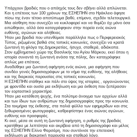
Υπάρχουν βραδιές που ο απόηχός τους δεν σβήνει αλλά απλώνεται.
Και η επέτειος των 100 χρόνων της ΕΣΗΕΠΗΝ στο Ηράκλειο άφησε 
πίσω της έναν τέτοιο αποτύπωμα βαθύ, επίμονο, σχεδόν τελετουργικό.
Μια αίσθηση που συνεχίζει να κυκλοφορεί και να θυμίζει όχι μόνο όσα 
ειπώθηκαν, αλλά όσα καταγράφηκαν στην πορεία ενός αιώνα 
ευθύνης, αγώνων και αλήθειας.
Ήταν μια βραδιά που υπενθύμισε παράλληλα πως ο Περιφερειακός 
Τύπος, ριζωμένος βαθιά στις τοπικές κοινωνίες, συνεχίζει να κρατά 
ζωντανή τη φλόγα της Δημοκρατίας, ήσυχα, σταθερά, αδιάκοπα.
Στον εμβληματικό χώρο της Βασιλικής του Αγίου Μάρκου, εκεί όπου η 
ιστορία συναντά τη ζωντανή ανάσα της πόλης, δεν καταγράφηκε 
απλώς μια επέτειος.
Αναδύθηκε μια ζωντανή αφήγηση ενός αιώνα, μια αφήγηση που 
συνδέει γενιές δημοσιογράφων με το νήμα της ευθύνης, της αλήθειας 
και της διαρκούς παρουσίας στις τοπικές κοινωνίες.
Η ΕΣΗΕΠΗΝ στάθηκε και πάλι στο ύψος της ιστορίας , οργανώνοντας 
με φροντίδα και ουσία μια εκδήλωση και μια έκθεση που ξεπέρασαν 
τον εορταστικό χαρακτήρα.
Ήταν μια κατάθεση ψυχής, ένα πολύτιμο άνοιγμα των αρχείων αλλά 
και των ίδιων των ανθρώπων της δημοσιογραφίας προς την κοινωνία.
Στα τεκμήρια της έκθεσης, στα παλιά φύλλα των εφημερίδων και στις 
ξεθωριασμένες φωτογραφίες, καθρεφτίστηκε ένας αιώνας αγώνων, 
ευθύνης και προσφοράς.
Κι εκεί, μέσα σε αυτή τη ζωντανή αφήγηση, ο ρυθμός της βραδιάς 
κρατήθηκε με λεπτότητα και ακρίβεια από τη δημοσιογράφο και μέλος 
της ΕΣΗΕΠΗΝ Ελίνα Φαρσάρη, που συντόνισε την επετειακή 
εκδήλωση με διακριτική παρουσία και σταθερό λόγο.