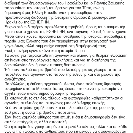
διαδρομή των δημοσιογράφων του Ηρακλείου και ο Γιάννης Ζαϊμάκης 
παρουσίασε την ιστορική του έρευνα για τον Τύπο, ενώ η 
δημοσιογράφος Ελένη Βακεθειανάκη  αναφέρθηκε  στην 
πρωτοποριακή διαδρομή της Θεατρικής Ομάδας Δημοσιογράφων 
Ηρακλείου της ΕΣΗΕΠΗΝ.
Ξεχωριστό ενδιαφέρον προκάλεσε η προβολή μέρους του ντοκιμαντέρ 
για τα εκατό χρόνια της ΕΣΗΕΠΗΝ, ένα συγκινητικό ταξίδι στον χρόνο.
Μέσα από εικόνες, πρόσωπα και σταθμούς της ιστορίας, αναδύθηκε η 
πορεία μιας Ένωσης που δεν περιορίστηκε στην καταγραφή των 
γεγονότων, αλλά συμμετείχε ενεργά στη διαμόρφωσή τους.
Εκεί, η μνήμη έγινε εικόνα και η ιστορία βίωμα.
Τα λόγια για παρακαταθήκη αγώνων και αξιών, για θεσμική θωράκιση 
απέναντι στις τεχνολογικές προκλήσεις και για τη διατήρηση της 
δεοντολογίας δεν έμειναν τυπικές διατυπώσεις.
Έδωσαν παλμό σε μια βραδιά που λειτούργησε ως γέφυρα, από το 
παρελθόν των αγώνων στο παρόν της ευθύνης και στο μέλλον της 
αναζήτησης.
Παράλληλα, η έκθεση αρχειακού υλικού, ένας πολύτιμος θησαυρός 
τεκμηρίων από το Μουσείο Τύπου, έδωσε στο κοινό την ευκαιρία να 
αγγίξει έναν αιώνα δημοσιογραφικής πορείας.
Σε κιτρινισμένες σελίδες, τίτλους και φωτογραφίες καθρεφτίστηκαν οι 
αγωνίες, οι ελπίδες και οι αγώνες μιας ολόκληρης εποχής.
Κι όταν τα φώτα χαμήλωσαν και οι τελευταίοι ήχοι της μουσικής 
έσβησαν, η ουσία της βραδιάς παρέμεινε.
Σαν ένας χαμηλός ψίθυρος που επιμένει ότι η δημοσιογραφία δεν είναι 
απλώς επάγγελμα, αλλά αποστολή.
Ότι η ιστορία δεν γράφεται μόνο στα μεγάλα κέντρα, αλλά και σε κάθε 
γωνιά της χώρας, από ανθρώπους που επιμένουν να αφουγκράζονται 