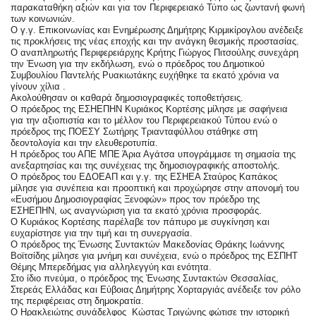
παρακαταθήκη αξιών και για τον Περιφερειακό Τύπο ως ζωντανή φωνή 
των κοινωνιών.
Ο γ.γ. Επικοινωνίας και Ενημέρωσης Δημήτρης Κιρμικίρογλου ανέδειξε 
τις προκλήσεις της νέας εποχής και την ανάγκη θεσμικής προστασίας.
Ο αναπληρωτής Περιφερειάρχης Κρήτης Γιώργος Πιτσούλης συνεχάρη 
την Ένωση για την εκδήλωση, ενώ ο πρόεδρος του Δημοτικού 
Συμβουλίου Παντελής Ρυακιωτάκης ευχήθηκε τα εκατό χρόνια να 
γίνουν χίλια .
Ακολούθησαν οι καθαρά δημοσιογραφικές τοποθετήσεις.
Ο πρόεδρος της ΕΣΗΕΠΗΝ Κυριάκος Κορτέσης μίλησε με σαφήνεια  
για την αξιοπιστία και το μέλλον του Περιφερειακού Τύπου ενώ ο  
πρόεδρος της ΠΟΕΣΥ Σωτήρης Τριανταφύλλου στάθηκε στη 
δεοντολογία και την ελευθεροτυπία.
Η πρόεδρος του ΑΠΕ ΜΠΕ Άρια Αγάτσα υπογράμμισε τη σημασία της 
ανεξαρτησίας και της συνέχειας της δημοσιογραφικής αποστολής.
Ο πρόεδρος του ΕΔΟΕΑΠ και γ.γ. της ΕΣΗΕΑ Σταύρος Καπάκος 
μίλησε για συνέπεια και προοπτική και προχώρησε στην απονομή του 
«Ευσήμου Δημοσιογραφίας Ξενοφών» προς τον πρόεδρο της 
ΕΣΗΕΠΗΝ, ως αναγνώριση για τα εκατό χρόνια προσφοράς.
Ο Κυριάκος Κορτέσης παρέλαβε τον πάπυρο με συγκίνηση και 
ευχαρίστησε για την τιμή και τη συνεργασία.
Ο πρόεδρος της Ένωσης Συντακτών Μακεδονίας Θράκης Ιωάννης 
Βοϊτσίδης μίλησε για μνήμη και συνέχεια, ενώ ο πρόεδρος της ΕΣΠΗΤ 
Θέμης Μπερεδήμας για αλληλεγγύη και ενότητα.
Στο ίδιο πνεύμα, ο πρόεδρος της Ένωσης Συντακτών Θεσσαλίας, 
Στερεάς Ελλάδας και Εύβοιας Δημήτρης Χορταργιάς ανέδειξε τον ρόλο 
της περιφέρειας στη δημοκρατία.
Ο Ηρακλειώτης συνάδελφος  Κώστας Τριγώνης φώτισε την ιστορική 