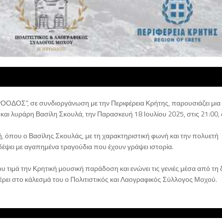
ΟΟΔΟΣ”, σε συνδιοργάνωση με την Περιφέρεια Κρήτης, παρουσιάζει μια
και λυράρη Βασίλη Σκουλά, την Παρασκευή 18 Ιουλίου 2025, στις 21:00,
ή, όπου ο Βασίλης Σκουλάς, με τη χαρακτηριστική φωνή και την πολυετή
έψει με αγαπημένα τραγούδια που έχουν γράψει ιστορία.
 τιμά την Κρητική μουσική παράδοση και ενώνει τις γενιές μέσα από τη
φέρει στο κάλεσμά του ο Πολιτιστικός και Λαογραφικός Σύλλογος Μοχού.