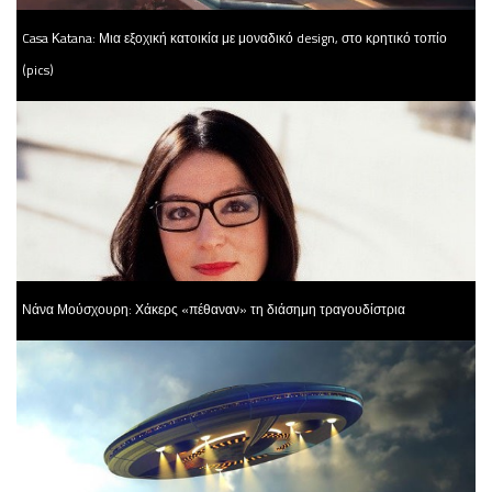
Casa Κatana: Μια εξοχική κατοικία με μοναδικό design, στο κρητικό τοπίο
(pics)
Νάνα Μούσχουρη: Χάκερς «πέθαναν» τη διάσημη τραγουδίστρια