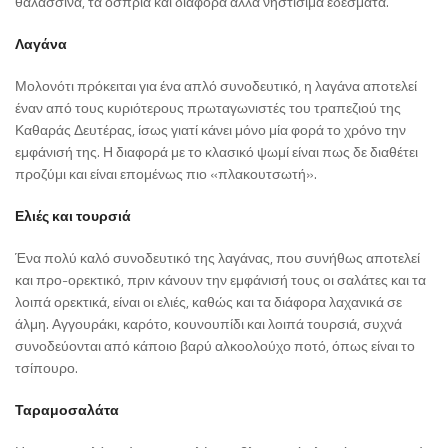
θαλασσινά, τα όσπρια και διάφορα άλλα νηστίσιμα εδέσματα.
Λαγάνα
Μολονότι πρόκειται για ένα απλό συνοδευτικό, η λαγάνα αποτελεί
έναν από τους κυριότερους πρωταγωνιστές του τραπεζιού της
Καθαράς Δευτέρας, ίσως γιατί κάνει μόνο μία φορά το χρόνο την
εμφάνισή της. Η διαφορά με το κλασικό ψωμί είναι πως δε διαθέτει
προζύμι και είναι επομένως πιο «πλακουτσωτή».
Ελιές και τουρσιά
Ένα πολύ καλό συνοδευτικό της λαγάνας, που συνήθως αποτελεί
και προ-ορεκτικό, πριν κάνουν την εμφάνισή τους οι σαλάτες και τα
λοιπά ορεκτικά, είναι οι ελιές, καθώς και τα διάφορα λαχανικά σε
άλμη. Αγγουράκι, καρότο, κουνουπίδι και λοιπά τουρσιά, συχνά
συνοδεύονται από κάποιο βαρύ αλκοολούχο ποτό, όπως είναι το
τσίπουρο.
Ταραμοσαλάτα