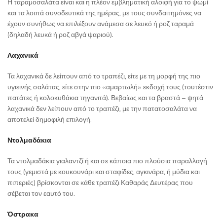
Η ταραμοσαλάτα είναι και η πλέον εμβληματική αλοιφή για το ψωμί
και τα λοιπά συνοδευτικά της ημέρας, με τους συνδαιτημόνες να
έχουν συνήθως να επιλέξουν ανάμεσα σε λευκό ή ροζ ταραμά
(δηλαδή λευκά ή ροζ αβγά ψαριού).
Λαχανικά
Τα λαχανικά δε λείπουν από το τραπέζι, είτε με τη μορφή της πιο
υγιεινής σαλάτας, είτε στην πιο «αμαρτωλή» εκδοχή τους (τουτέστιν
πατάτες ή κολοκυθάκια τηγανιτά). Βεβαίως και τα βραστά – ψητά
λαχανικά δεν λείπουν από το τραπέζι, με την πατατοσαλάτα να
αποτελεί δημοφιλή επιλογή.
Ντολμαδάκια
Τα ντολμαδάκια γιαλαντζί ή και σε κάποια πιο πλούσια παραλλαγή
τους (γεμιστά με κουκουνάρι και σταφίδες, αγκινάρα, ή μύδια και
πιπεριές) βρίσκονται σε κάθε τραπέζι Καθαράς Δευτέρας που
σέβεται τον εαυτό του.
Όστρακα