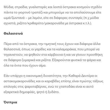
Μύδια, στρείδια, γυαλιστερές και λοιπά όστρακα κοσμούν σχεδόν
πάντα το γιορτινό τραπέζι και μπορούμε να τα απολαύσουμε είτε
ωμά/ζωντανά – με λεμόνι, είτε σε διάφορες συνταγές (π.χ μύδια
αχνιστά, ριζότο/κριθαρότο/μακαρονάδα με όστρακα κ.τ.λ.).
Θαλασσινά
Πέρα από τα όστρακα, την τιμητική τους έχουν και διάφορα άλλα
θαλασσινά, όπως οι γαρίδες και τα καλαμαράκια, που μπορεί να
τηγανιστούν, να ψηθούν στα κάρβουνα ή και να γίνουν προσθήκη
σε διάφορα ζυμαρικά και ριζότα. Εξαιρούνται φυσικά τα ψάρια και
όλα τα όντα που έχουν αίμα.
Εάν υπάρχει η οικονομική δυνατότητα, την Καθαρά Δευτέρα οι
αστακομακαρονάδες και οι καραβίδες επίσης είναι πρώτης τάξεως
επιλογές στις ψαροταβέρνες, ενώ το χταποδάκι είναι κι αυτό
εξαιρετικά δημοφιλές, ψητό ή ξυδάτο.
Όσπρια